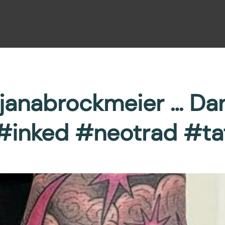
janabrockmeier … Dan
#inked #neotrad #ta