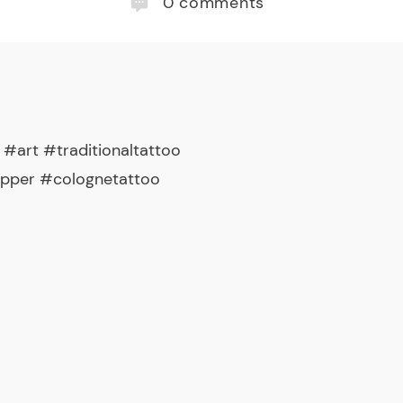
0
comments
#art #traditionaltattoo
opper #colognetattoo