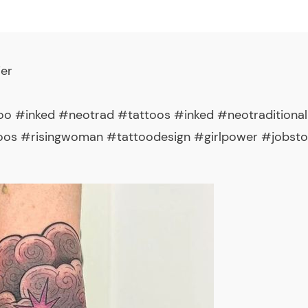
er
o #inked #neotrad #tattoos #inked #neotraditional 
oos #risingwoman #tattoodesign #girlpower #jobst