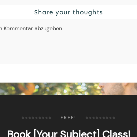
Share your thoughts
en Kommentar abzugeben.
FREE!
Book [Your Subject] Class!