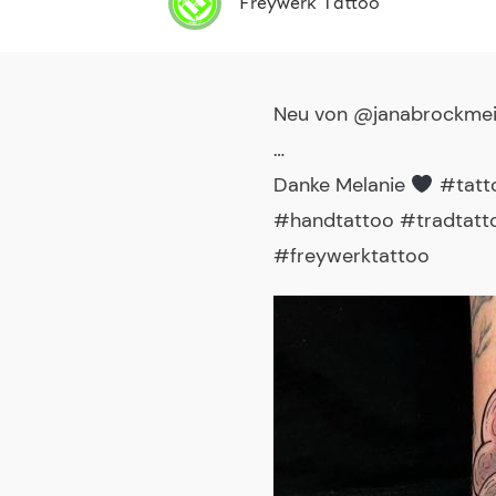
Freywerk Tattoo
Neu von
@janabrockmei
…
Danke Melanie
#tatto
#handtattoo #tradtatt
#freywerktattoo