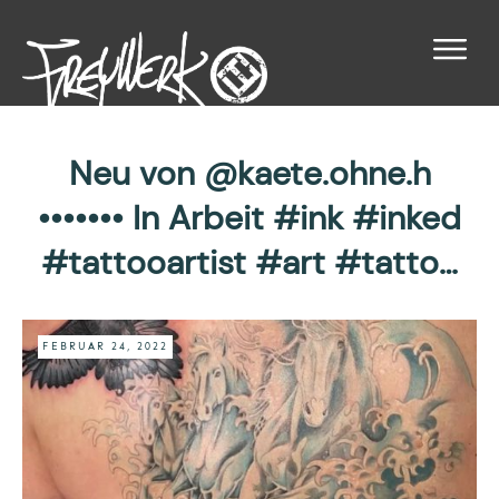
Neu von @kaete.ohne.h
••••••• In Arbeit #ink #inked
#tattooartist #art #tatto…
FEBRUAR 24, 2022