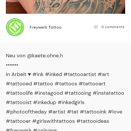
0
comments
Freywerk Tattoo
Neu von @kaete.ohne.h
•••••••
In Arbeit ♥️ #ink #inked #tattooartist #art
#tattooed #tattoo #tattoos #tattooart
#tattoolife #instagood #tattooing #instatattoo
#tattooist #inkedup #inkedgirls
#photooftheday #artist #tat #tattooink #love
#tattooer #girlswithtattoos #tattooideas
#freywerk #cologne