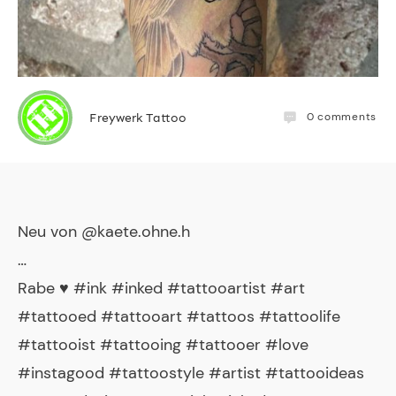
0
comments
Freywerk Tattoo
Neu von @kaete.ohne.h
…
Rabe ♥️ #ink #inked #tattooartist #art
#tattooed #tattooart #tattoos #tattoolife
#tattooist #tattooing #tattooer #love
#instagood #tattoostyle #artist #tattooideas