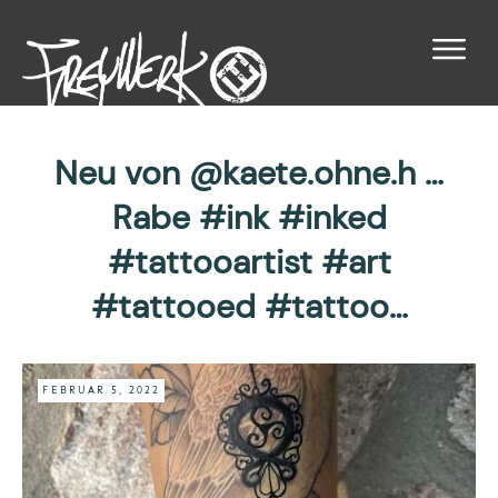
Neu von @kaete.ohne.h …
Rabe #ink #inked
#tattooartist #art
#tattooed #tattoo…
FEBRUAR 5, 2022