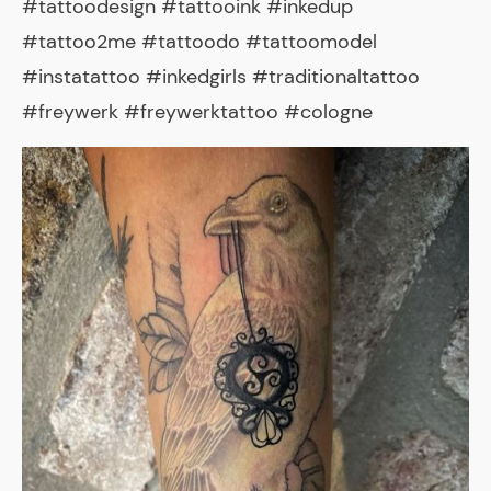
#tattoodesign #tattooink #inkedup
#tattoo2me #tattoodo #tattoomodel
#instatattoo #inkedgirls #traditionaltattoo
#freywerk #freywerktattoo #cologne