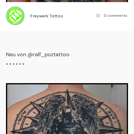
0
comments
Freywerk Tattoo
Neu von @ralf_poztattoo
• • • • • •