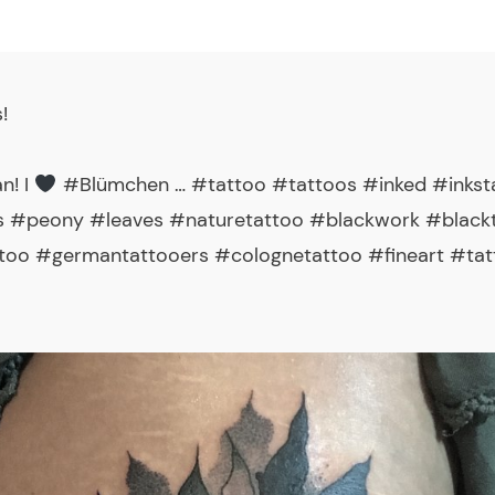
s
!
n! I
#Blümchen … #tattoo #tattoos #inked #inkst
s #peony #leaves #naturetattoo #blackwork #blackt
oo #germantattooers #colognetattoo #fineart #tat