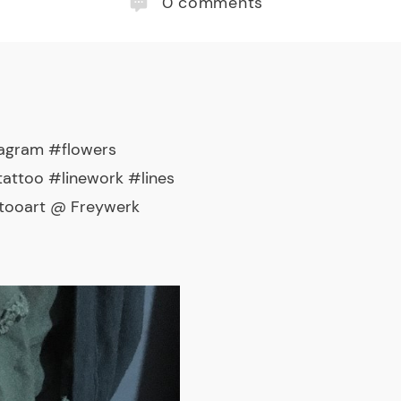
0
comments
agram #flowers
attoo #linework #lines
tooart @ Freywerk