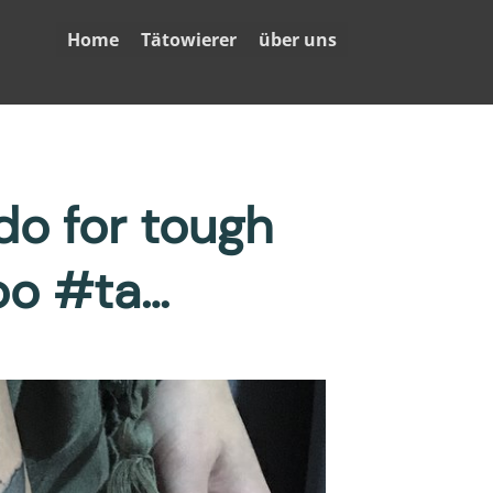
Home
Tätowierer
über uns
do for tough
oo #ta…