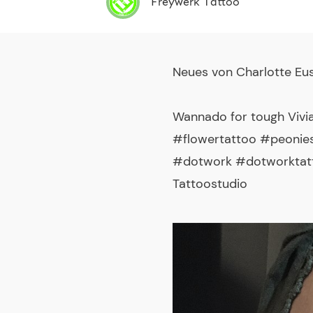
Freywerk Tattoo
Neues von
Charlotte Eu
Wannado for tough Vivia
#flowertattoo #peonie
#dotwork #dotworktatt
Tattoostudio