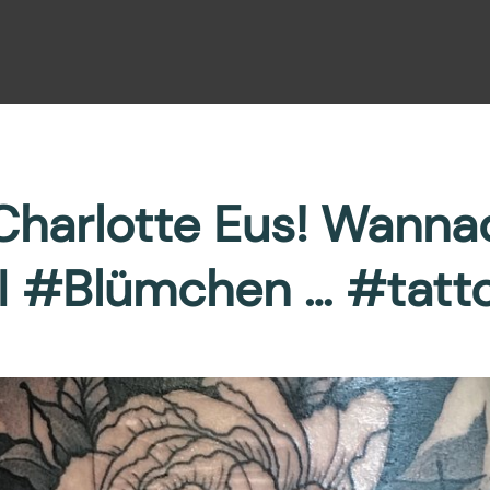
harlotte Eus! Wanna
! I #Blümchen … #tatt