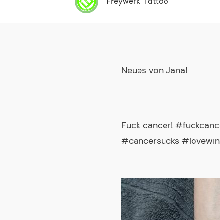
Freywerk Tattoo
Neues von Jana!
Fuck cancer! #fuckcanc
#cancersucks #lovewin