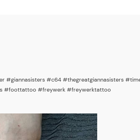
er #giannasisters #c64 #thegreatgiannasisters #ti
s #foottattoo #freywerk #freywerktattoo