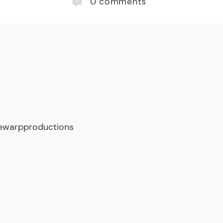
0
comments
mewarpproductions