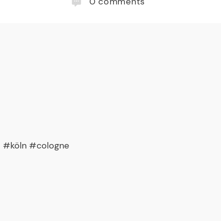
0
comments
o #köln #cologne