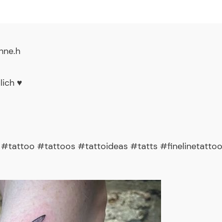
hne.h
ich ♥️
s #tattoo #tattoos #tattoideas #tatts #finelinetatto