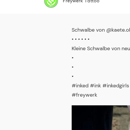
Freywerk Tattoo
Schwalbe von @kaete.o
• • • • • •
Kleine Schwalbe von neul
•
•
•
#inked #ink #inkedgirl
#freywerk