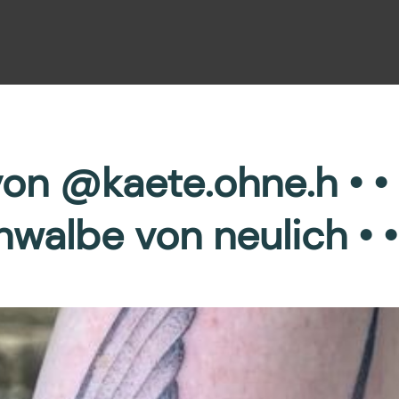
n @kaete.ohne.h • • • 
walbe von neulich • •