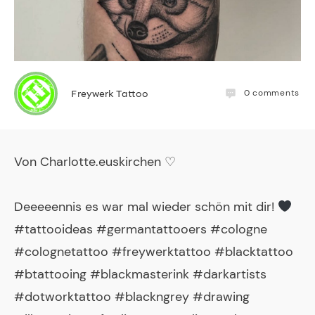
0
comments
Freywerk Tattoo
Von
Charlotte.euskirchen
♡
Deeeeennis es war mal wieder schön mit dir!
#tattooideas #germantattooers #cologne
#colognetattoo #freywerktattoo #blacktattoo
#btattooing #blackmasterink #darkartists
#dotworktattoo #blackngrey #drawing