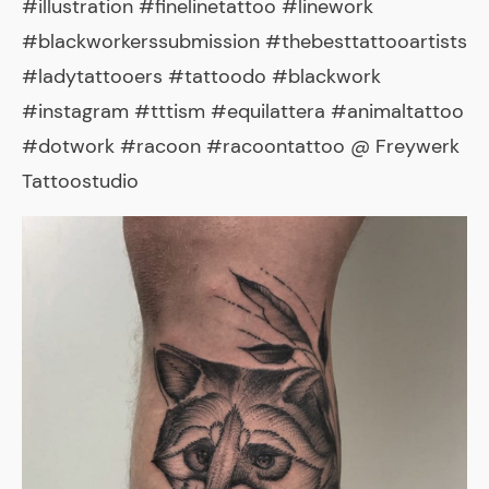
#illustration #finelinetattoo #linework
#blackworkerssubmission #thebesttattooartists
#ladytattooers #tattoodo #blackwork
#instagram #tttism #equilattera #animaltattoo
#dotwork #racoon #racoontattoo @ Freywerk
Tattoostudio