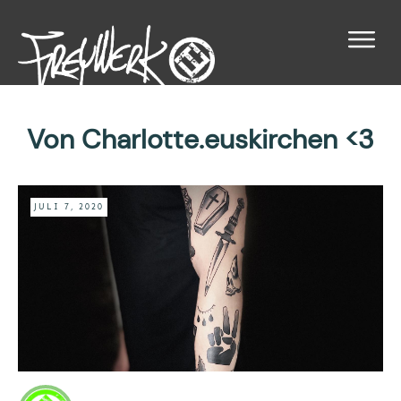
Von Charlotte.euskirchen <3
JULI 7, 2020