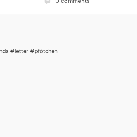
0
comments
nds #letter #pfötchen