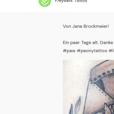
Freywerk Tattoo
Von
Jana Brockmeier
!
Ein paar Tage alt. Dank
#paw #peonytattoo #lo