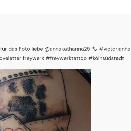
e für das Foto liebe @annakatharina25
#victorianha
veletter freywerk #freywerktattoo #kölnsüdstadt