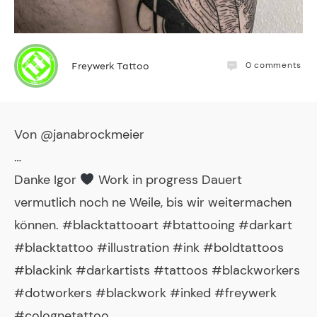
0
comments
Freywerk Tattoo
Von @janabrockmeier
…
Danke Igor
Work in progress Dauert
vermutlich noch ne Weile, bis wir weitermachen
können. #blacktattooart #btattooing #darkart
#blacktattoo #illustration #ink #boldtattoos
#blackink #darkartists #tattoos #blackworkers
#dotworkers #blackwork #inked #freywerk
#colognetattoo