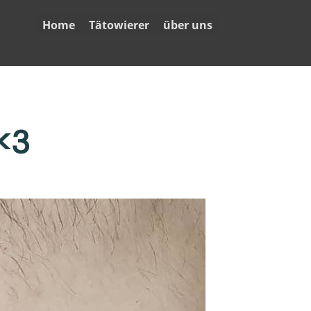
Home
Tätowierer
über uns
<3