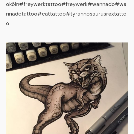
oköln#freywerktattoo#freywerk#wannado#wa
nnadotattoo#cattattoo#tyrannosaurusrextatto
o