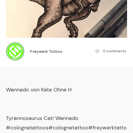
0
comments
Freywerk Tattoo
Wannado von
Käte Ohne H
Tyrannosaurus Cat! Wannado
#colognetattoos#colognetattoo#freywerktatto