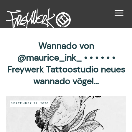
Wannado von
@maurice_ink_ • • • • • •
Freywerk Tattoostudio neues
wannado vögel…
SEPTEMBER 21, 2020