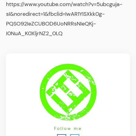
https://www.youtube.com/watch?v=5ubcguja-
sI&noredirect=1&fbclid=IwAR1YISXkk0g-
PQSO92IeZCUBOD6UoNRRsNIeQKj-
I0NuA_K0XljrNZ2_0LQ
Follow me