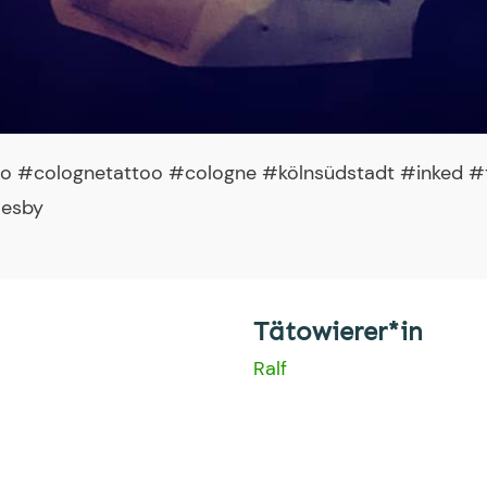
o #colognetattoo #cologne #kölnsüdstadt #inked #ta
oesby
Tätowierer*in
Ralf