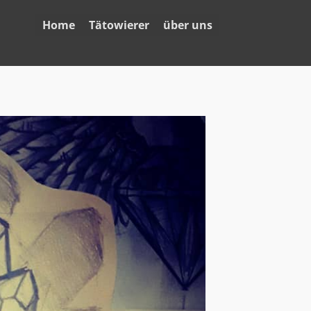
Home
Tätowierer
über uns