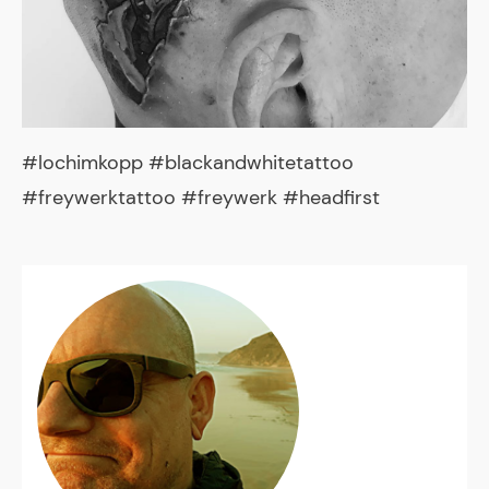
#lochimkopp #blackandwhitetattoo
#freywerktattoo #freywerk #headfirst