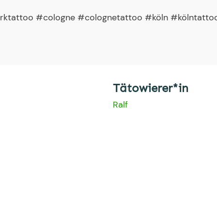
werktattoo #cologne #colognetattoo #köln #kölntatto
Tätowierer*in
Ralf