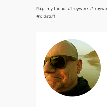
R.i.p. my friend. #freywerk #frey
#oldstuff